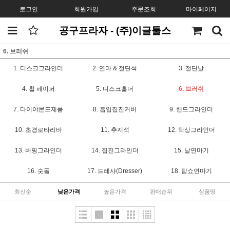
로그인
회원가입
주문조회
마이페이지
공구프라자 - (주)이글툴스
6. 브러쉬
1. 디스크그라인더
2. 연마 & 절단석
3. 절단날
4. 휠 페이퍼
5. 디스크홀더
6. 브러쉬
7. 다이야몬드제품
8. 흡입집진커버
9. 핸드그라인더
10. 초경로타리바
11. 추지석
12. 탁상그라인더
13. 버핑그라인더
14. 집진그라인더
15. 날연마기
16. 숫돌
17. 드레샤(Dresser)
18. 탑쇼연마기
최신순
낮은가격
높은가격
판매순위
상품명