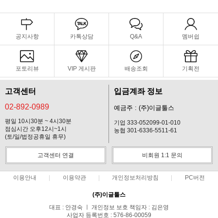
공지사항
카톡상담
Q&A
멤버쉽
포토리뷰
VIP 게시판
배송조회
기획전
고객센터
입금계좌 정보
02-892-0989
예금주 : (주)이글툴스
평일 10시30분 ~ 4시30분
기업 333-052099-01-010
점심시간 오후12시~1시
농협 301-6336-5511-61
(토/일/법정공휴일 휴무)
고객센터 연결
비회원 1:1 문의
이용안내
이용약관
개인정보처리방침
PC버전
(주)이글툴스
대표 : 안경숙 ㅣ 개인정보 보호 책임자 : 김은영
사업자 등록번호 : 576-86-00059