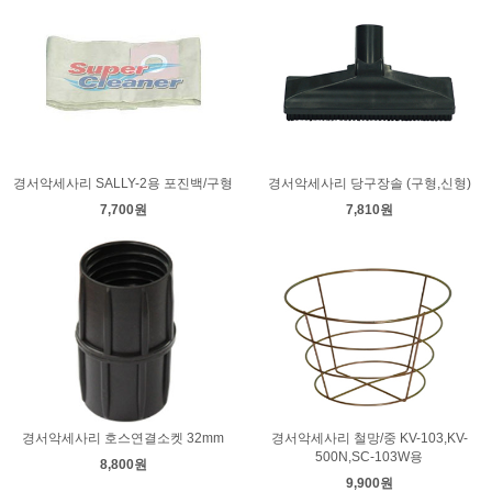
경서악세사리 SALLY-2용 포진백/구형
경서악세사리 당구장솔 (구형,신형)
7,700원
7,810원
경서악세사리 호스연결소켓 32mm
경서악세사리 철망/중 KV-103,KV-
500N,SC-103W용
8,800원
9,900원