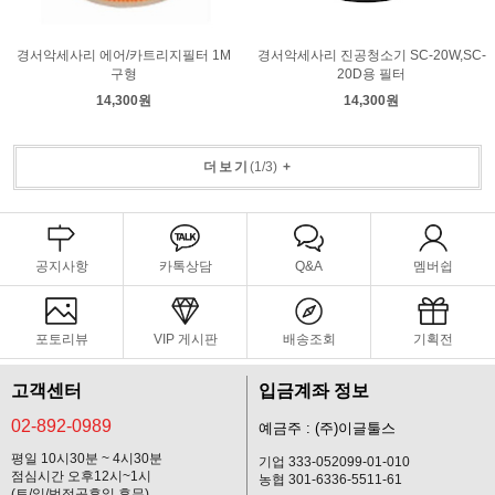
경서악세사리 에어/카트리지필터 1M
경서악세사리 진공청소기 SC-20W,SC-
구형
20D용 필터
14,300원
14,300원
더보기
(
1
/
3
)
+
공지사항
카톡상담
Q&A
멤버쉽
포토리뷰
VIP 게시판
배송조회
기획전
고객센터
입금계좌 정보
02-892-0989
예금주 : (주)이글툴스
평일 10시30분 ~ 4시30분
기업 333-052099-01-010
점심시간 오후12시~1시
농협 301-6336-5511-61
(토/일/법정공휴일 휴무)