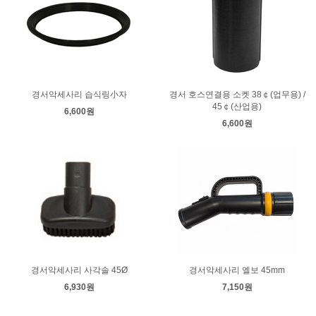
경서악세사리 습식링小자
경서 호스연결용 소켓 38￠(업무용) /
45￠(산업용)
6,600원
6,600원
경서악세사리 사각솔 45Ø
경서악세사리 엘보 45mm
6,930원
7,150원