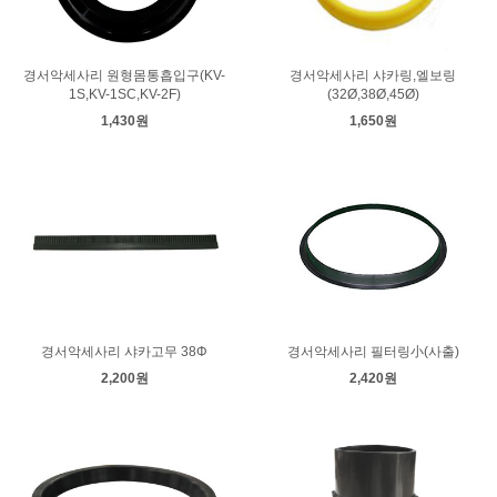
경서악세사리 원형몸통흡입구(KV-
경서악세사리 샤카링,엘보링
1S,KV-1SC,KV-2F)
(32Ø,38Ø,45Ø)
1,430원
1,650원
경서악세사리 샤카고무 38Φ
경서악세사리 필터링小(사출)
2,200원
2,420원