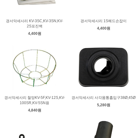
경서악세사리 KV-3SC,KV-3SN,KV-
경서악세사리 1S헤드손잡이
2S포진백
4,400원
4,400원
경서악세사리 철망KV-5F,KV-12S,KV-
경서악세사리 사각몸통흡입구38Ø,45Ø
100SR,KV-5SN용
5,280원
4,840원