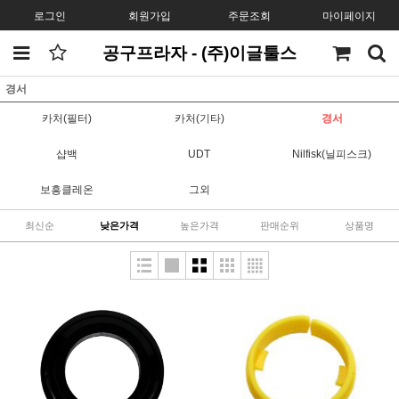
로그인
회원가입
주문조회
마이페이지
공구프라자 - (주)이글툴스
경서
카처(필터)
카처(기타)
경서
샵백
UDT
Nilfisk(닐피스크)
보흥클레온
그외
최신순
낮은가격
높은가격
판매순위
상품명