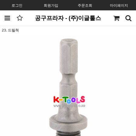
로그인
회원가입
주문조회
마이페이지
공구프라자 - (주)이글툴스
23. 드릴척