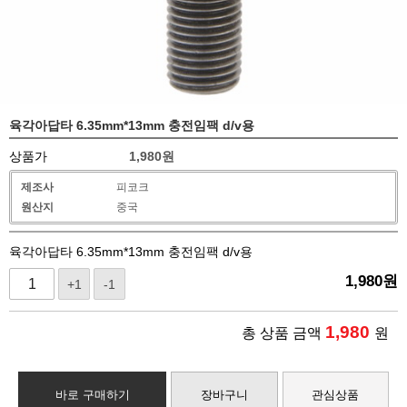
육각아답타 6.35mm*13mm 충전임팩 d/v용
상품가
1,980
원
제조사
피코크
원산지
중국
육각아답타 6.35mm*13mm 충전임팩 d/v용
1,980
원
+1
-1
1,980
총 상품 금액
원
바로 구매하기
장바구니
관심상품