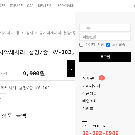
DER
MYPAGE
Q&A
REVIEW
+BOOKMARK
아이디
악세사리,부품
>
경서
> 경서악세사리 철망/중 KV-103,KV-500N,SC-103W용
비밀번호
아이디 저장
보안접속
서악세사리 철망/중 KV-103,KV-500N,SC-103W
로그인
9,900
원
가격
장바구니
0
마이페이지
경서악세사리 철망/중 KV-103,KV-500N,SC-103W용
상품리뷰
9,900
원
배송조회
이벤트
 상품 금액
9,900
원
CALL CENTER
02-892-0989