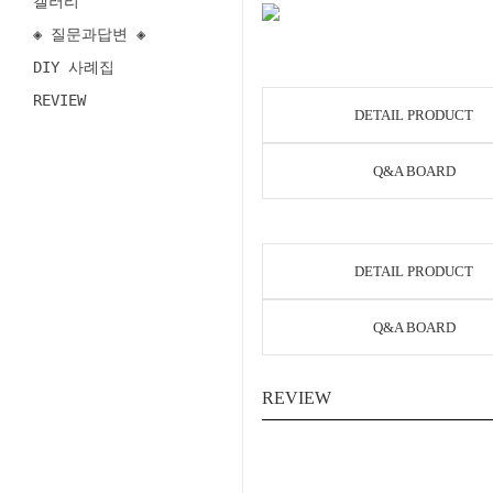
갤러리
◈ 질문과답변 ◈
DIY 사례집
REVIEW
DETAIL PRODUCT
Q&A BOARD
DETAIL PRODUCT
Q&A BOARD
REVIEW