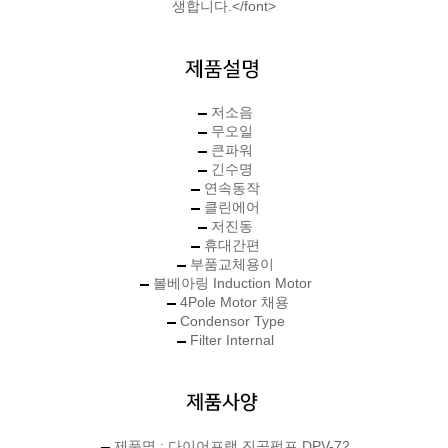
생합니다.</font>
저소음
무오일
큰파워
긴수명
연속동작
클린에어
저진동
휴대간편
부품교체용이
볼베아링 Induction Motor
4Pole Motor 채용
Condensor Type
Filter Internal
제품명 : 다이어프램 진공펌프 DPV-72