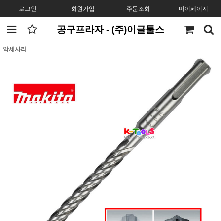
로그인
회원가입
주문조회
마이페이지
공구프라자 - (주)이글툴스
악세사리