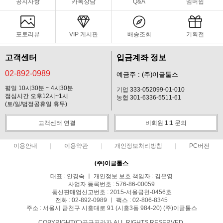
공지사항
카톡상담
Q&A
멤버쉽
포토리뷰
VIP 게시판
배송조회
기획전
고객센터
입금계좌 정보
02-892-0989
예금주 : (주)이글툴스
평일 10시30분 ~ 4시30분
기업 333-052099-01-010
점심시간 오후12시~1시
농협 301-6336-5511-61
(토/일/법정공휴일 휴무)
고객센터 연결
비회원 1:1 문의
이용안내
이용약관
개인정보처리방침
PC버전
(주)이글툴스
대표 : 안경숙 ㅣ 개인정보 보호 책임자 : 김은영
사업자 등록번호 : 576-86-00059
통신판매업신고번호 : 2015-서울금천-0456호
전화 : 02-892-0989 ㅣ 팩스 : 02-806-8345
주소 : 서울시 금천구 시흥대로 91 (시흥3동 984-20) (주)이글툴스
COPYRIGHT(C)공구프라자 ALL RIGHTS RESERVED.