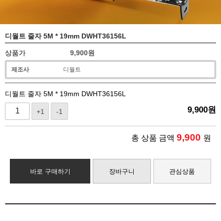
디월트 줄자 5M * 19mm DWHT36156L
상품가
9,900
원
제조사
디월트
디월트 줄자 5M * 19mm DWHT36156L
9,900
원
+1
-1
9,900
총 상품 금액
원
바로 구매하기
장바구니
관심상품