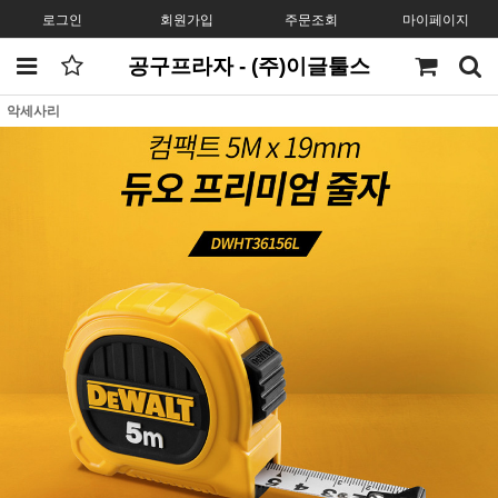
로그인
회원가입
주문조회
마이페이지
공구프라자 - (주)이글툴스
악세사리