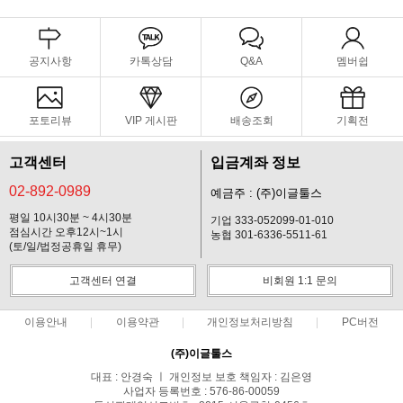
공지사항
카톡상담
Q&A
멤버쉽
포토리뷰
VIP 게시판
배송조회
기획전
고객센터
입금계좌 정보
02-892-0989
예금주 : (주)이글툴스
평일 10시30분 ~ 4시30분
기업 333-052099-01-010
점심시간 오후12시~1시
농협 301-6336-5511-61
(토/일/법정공휴일 휴무)
고객센터 연결
비회원 1:1 문의
이용안내
이용약관
개인정보처리방침
PC버전
(주)이글툴스
대표 : 안경숙 ㅣ 개인정보 보호 책임자 : 김은영
사업자 등록번호 : 576-86-00059