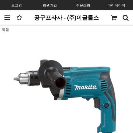
로그인
회원가입
주문조회
마이페이지
공구프라자 - (주)이글툴스
제품