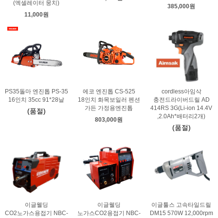
(엑셀레이터 뭉치)
385,000원
11,000원
PS35돌마 엔진톱 PS-35
에코 엔진톱 CS-525
cordless아임삭
16인치 35cc 91*28날
18인치 화목보일러 펜션
충전드라이버드릴 AD
가든 가정용엔진톱
414RS 3G(Li-ion 14.4V
(품절)
,2.0Ah*배터리2개)
803,000원
(품절)
이글웰딩
이글웰딩
이글툴스 고속타일드릴
CO2노가스용접기 NBC-
노가스CO2용접기 NBC-
DM15 570W 12,000rpm