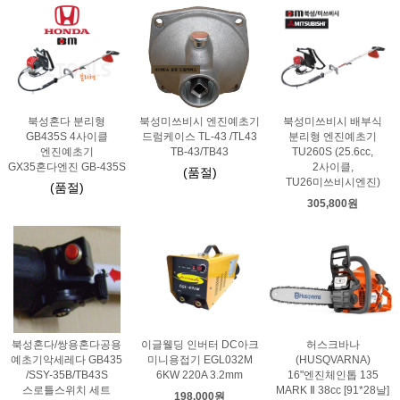
북성혼다 분리형
북성미쓰비시 엔진예초기
북성미쓰비시 배부식
GB435S 4사이클
드럼케이스 TL-43 /TL43
분리형 엔진예초기
엔진예초기
TB-43/TB43
TU260S (25.6cc,
GX35혼다엔진 GB-435S
2사이클,
(품절)
TU26미쓰비시엔진)
(품절)
305,800원
북성혼다/쌍용혼다공용
이글웰딩 인버터 DC아크
허스크바나
예초기악세레다 GB435
미니용접기 EGL032M
(HUSQVARNA)
/SSY-35B/TB43S
6KW 220A 3.2mm
16"엔진체인톱 135
스로틀스위치 세트
MARK Ⅱ 38cc [91*28날]
198,000원