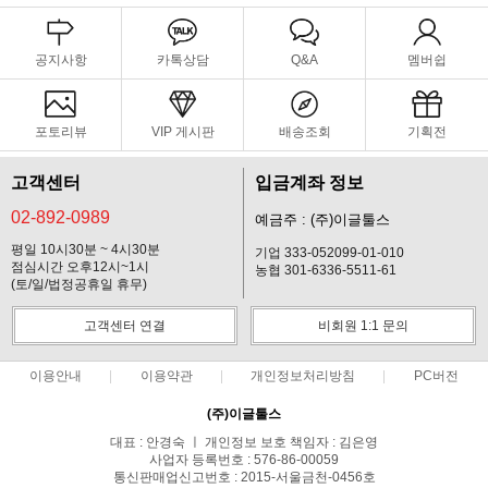
공지사항
카톡상담
Q&A
멤버쉽
포토리뷰
VIP 게시판
배송조회
기획전
고객센터
입금계좌 정보
02-892-0989
예금주 : (주)이글툴스
평일 10시30분 ~ 4시30분
기업 333-052099-01-010
점심시간 오후12시~1시
농협 301-6336-5511-61
(토/일/법정공휴일 휴무)
고객센터 연결
비회원 1:1 문의
이용안내
이용약관
개인정보처리방침
PC버전
(주)이글툴스
대표 : 안경숙 ㅣ 개인정보 보호 책임자 : 김은영
사업자 등록번호 : 576-86-00059
통신판매업신고번호 : 2015-서울금천-0456호