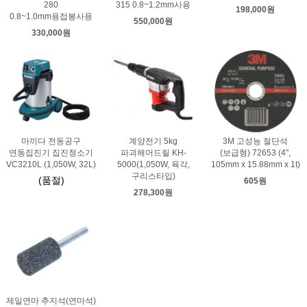
280
315 0.8~1.2mm사용
198,000원
0.8~1.0mm용접봉사용
550,000원
330,000원
마끼다 전동공구
계양전기 5kg
3M 고성능 절단석
연동집진기 집진청소기
파괴해머드릴 KH-
(보급형) 72653 (4",
VC3210L (1,050W, 32L)
5000(1,050W, 육각,
105mm x 15.88mm x 1t)
구리스타입)
(품절)
605원
278,300원
제일연마 추지석(연마석)