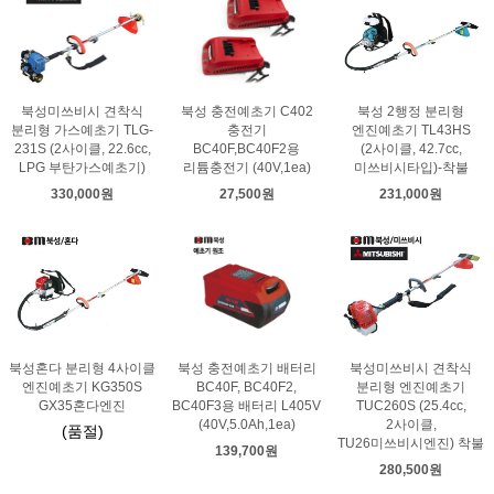
북성미쓰비시 견착식
북성 충전예초기 C402
북성 2행정 분리형
분리형 가스예초기 TLG-
충전기
엔진예초기 TL43HS
231S (2사이클, 22.6cc,
BC40F,BC40F2용
(2사이클, 42.7cc,
LPG 부탄가스예초기)
리튬충전기 (40V,1ea)
미쓰비시타입)-착불
330,000원
27,500원
231,000원
북성혼다 분리형 4사이클
북성 충전예초기 배터리
북성미쓰비시 견착식
엔진예초기 KG350S
BC40F, BC40F2,
분리형 엔진예초기
GX35혼다엔진
BC40F3용 배터리 L405V
TUC260S (25.4cc,
(40V,5.0Ah,1ea)
2사이클,
(품절)
TU26미쓰비시엔진) 착불
139,700원
280,500원