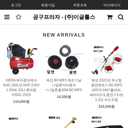
로그인
회원가입
주문조회
마이페이지
공구프라자 - (주)이글툴스
NEW ARRIVALS
HERA 에어콤프레셔
북성 BC40F2 예초기날
북성 2022년 최신형
KAC-25N (2.5HP, 220V
나일론커터뭉치
충전예초기 BC40F3
1.5KW, 25L) 휴대용
+나일론줄30M BC40F3
(40V,5.0Ah*풀세트,
HSSC-2525
배터리1개,충전기1개)
14,300원
1,2단 속도조절
110,000원
324,500원