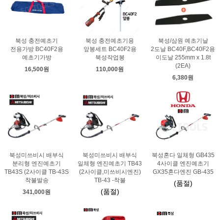
북성 충전예초기
북성 충전예초기용
북성/삼원 예초기날
전용가방 BC40F2용
앞봉세트 BC40F2용
2도날 BC40F,BC40F2용
예초기가방
북성작업봉
이도날 255mm x 1.8t
(2EA)
16,500원
110,000원
6,380원
북성미쓰비시 배부식
북성미쓰비시 배부식
북성혼다 일체형 GB435
분리형 엔진예초기
일체형 엔진예초기 TB43
4사이클 엔진예초기
TB43S (2사이클 TB-43S
(2사이클,미쓰비시엔진)
GX35혼다엔진 GB-435
착불발송
TB-43 -착불
(품절)
(품절)
341,000원