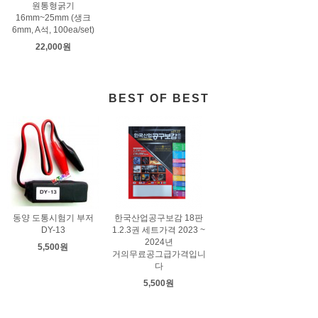
원통형굵기
16mm~25mm (생크
6mm, A석, 100ea/set)
22,000원
BEST OF BEST
동양 도통시험기 부저
한국산업공구보감 18판
DY-13
1.2.3권 세트가격 2023 ~
2024년
5,500원
거의무료공그급가격입니
다
5,500원