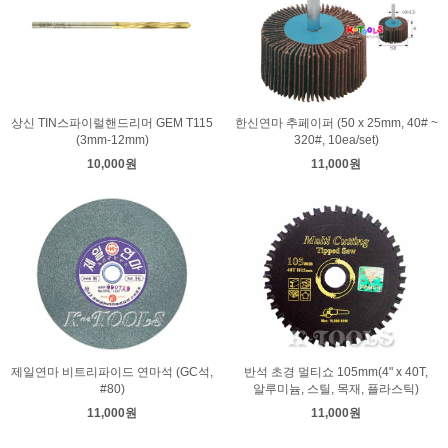
상신 TIN스파이럴핸드리머 GEM T115
한신연마 추페이퍼 (50 x 25mm, 40# ~
(3mm-12mm)
320#, 10ea/set)
10,000원
11,000원
제일연마 비트리파이드 연마석 (GC석,
반석 초경 멀티쇼 105mm(4" x 40T,
#80)
알루미늄, 스틸, 목재, 플라스틱)
11,000원
11,000원