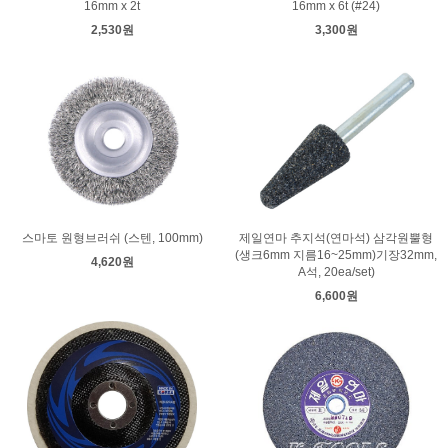
16mm x 2t
16mm x 6t (#24)
2,530원
3,300원
스마토 원형브러쉬 (스텐, 100mm)
제일연마 추지석(연마석) 삼각원뿔형
(생크6mm 지름16~25mm)기장32mm,
4,620원
A석, 20ea/set)
6,600원