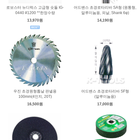
로보스터 뉴디럭스 고급형 숫돌 IG-
어드밴스 초경로타리바 SA형 (원통형,
0440 #1200 **한정수량
알루미늄용, 외날, Shank 6φ)
13,970원
14,190원
우진 초경원형톱날 판넬용
어드밴스 초경로타리바 SF형
100mm(4인치, 20T)
(알루미늄용)
16,500원
17,000원