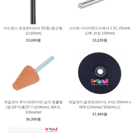
어드밴스 초경로타리바 SD형 (둥근형,
스마토 다이야몬드드레샤 1.5C (Shank
샹크6mm)
12Ф, 전장 100mm)
33,000원
33,220원
제일연마 추지석(연마석) 삼각 원뿔형
제일연마 옵셋트(연마석, A석) 100mm x
(생크6*지름25*기장38mm), WA석,
6t/3t (10매/set, 50매/박스)
100ea/set
37,400원
36,300원