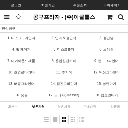
로그인
회원가입
주문조회
마이페이지
공구프라자 - (주)이글툴스
연삭공구
1. 디스크그라인더
2. 연마 & 절단석
3. 절단날
4. 휠 페이퍼
5. 디스크홀더
6. 브러쉬
7. 다이야몬드제품
8. 흡입집진커버
9. 핸드그라인더
10. 초경로타리바
11. 추지석
12. 탁상그라인더
13. 버핑그라인더
14. 집진그라인더
15. 날연마기
16. 숫돌
17. 드레샤(Dresser)
18. 탑쇼연마기
최신순
낮은가격
높은가격
판매순위
상품명