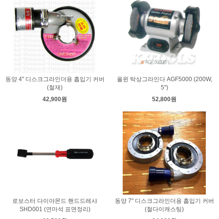
동양 4" 디스크그라인더용 흡입기 커버
올윈 탁상그라인다 AGF5000 (200W,
(철재)
5")
42,900원
52,800원
로보스터 다이야몬드 핸드드레샤
동양 7" 디스크그라인더용 흡입기 커버
SHD001 (연마석 표면정리)
(철다이캐스팅)