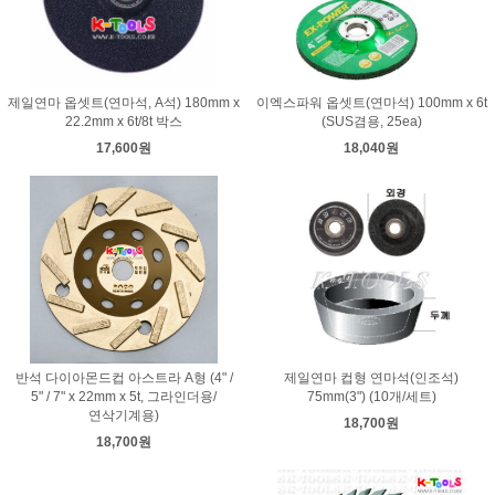
제일연마 옵셋트(연마석, A석) 180mm x
이엑스파워 옵셋트(연마석) 100mm x 6t
22.2mm x 6t/8t 박스
(SUS겸용, 25ea)
17,600원
18,040원
반석 다이아몬드컵 아스트라 A형 (4" /
제일연마 컵형 연마석(인조석)
5" / 7" x 22mm x 5t, 그라인더용/
75mm(3") (10개/세트)
연삭기계용)
18,700원
18,700원