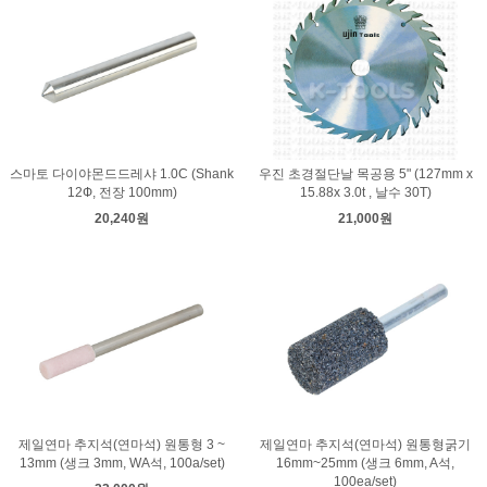
스마토 다이야몬드드레샤 1.0C (Shank
우진 초경절단날 목공용 5" (127mm x
12Ф, 전장 100mm)
15.88x 3.0t , 날수 30T)
20,240원
21,000원
제일연마 추지석(연마석) 원통형 3 ~
제일연마 추지석(연마석) 원통형굵기
13mm (생크 3mm, WA석, 100a/set)
16mm~25mm (생크 6mm, A석,
100ea/set)