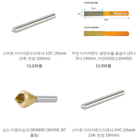
스마토 다이야몬드드레샤 1/2C (Shank
우진 다이야몬드 양면숫돌 칼갈이 (20 x
12Ф, 전장 100mm)
76 x 190mm, 거친#100/고운#400)
11,220원
11,550원
상신 카운터싱크 GEM890 (SKH59, 90˚
스마토 다이야몬드드레샤 3/4C (Shank
홀형)
12Ф, 전장 100mm)