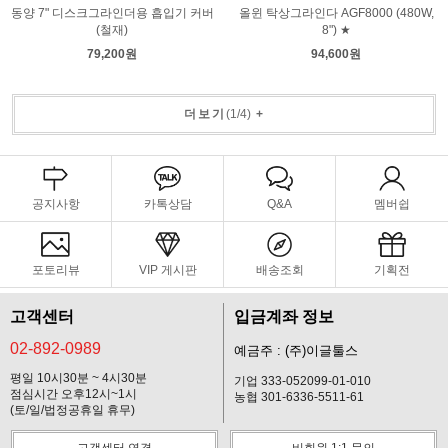
동양 7" 디스크그라인더용 흡입기 커버
올윈 탁상그라인다 AGF8000 (480W,
(철재)
8") ★
79,200원
94,600원
더보기
(
1
/
4
)
+
공지사항
카톡상담
Q&A
멤버쉽
포토리뷰
VIP 게시판
배송조회
기획전
고객센터
입금계좌 정보
02-892-0989
예금주 : (주)이글툴스
평일 10시30분 ~ 4시30분
기업 333-052099-01-010
점심시간 오후12시~1시
농협 301-6336-5511-61
(토/일/법정공휴일 휴무)