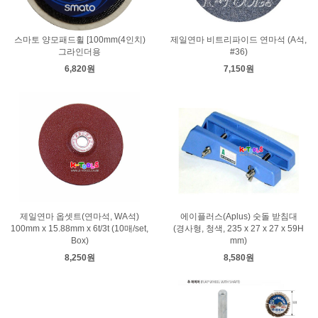
스마토 양모패드휠 [100mm(4인치)
제일연마 비트리파이드 연마석 (A석,
그라인더용
#36)
6,820원
7,150원
제일연마 옵셋트(연마석, WA석)
에이플러스(Aplus) 숫돌 받침대
100mm x 15.88mm x 6t/3t (10매/set,
(경사형, 청색, 235 x 27 x 27 x 59H
Box)
mm)
8,250원
8,580원