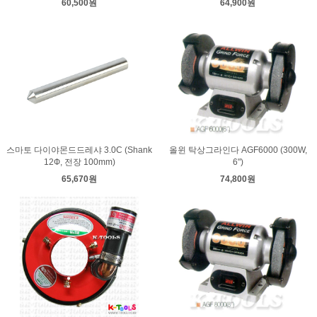
60,500원
64,900원
스마토 다이야몬드드레샤 3.0C (Shank
올윈 탁상그라인다 AGF6000 (300W,
12Ф, 전장 100mm)
6")
65,670원
74,800원