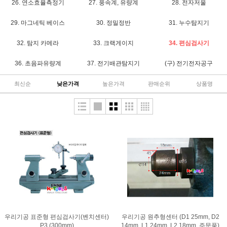
26. 연소효율측정기
27. 풍속계, 유량계
28. 전자저울
29. 마그네틱 베이스
30. 정밀정반
31. 누수탐지기
32. 탐지 카메라
33. 크랙게이지
34. 편심검사기
36. 초음파유량계
37. 전기배관탐지기
(구) 전기전자공구
최신순
낮은가격
높은가격
판매순위
상품명
우리기공 표준형 편심검사기(벤치센터)
우리기공 원추형센터 (D1 25mm, D2
P3 (300mm)
14mm, L1 24mm, L2 18mm, 주문품)