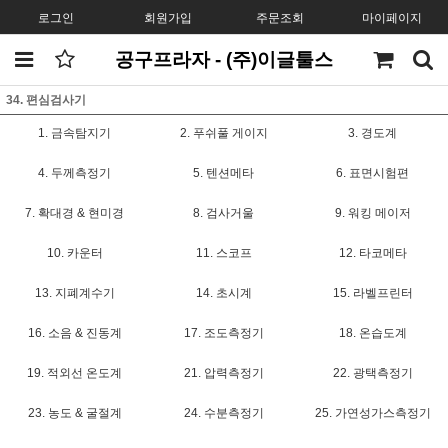
로그인
회원가입
주문조회
마이페이지
공구프라자 - (주)이글툴스
34. 편심검사기
1. 금속탐지기
2. 푸쉬풀 게이지
3. 경도계
4. 두께측정기
5. 텐션메타
6. 표면시험편
7. 확대경 & 현미경
8. 검사거울
9. 워킹 메이저
10. 카운터
11. 스코프
12. 타코메타
13. 지폐계수기
14. 초시계
15. 라벨프린터
16. 소음 & 진동계
17. 조도측정기
18. 온습도계
19. 적외선 온도계
21. 압력측정기
22. 광택측정기
23. 농도 & 굴절계
24. 수분측정기
25. 가연성가스측정기