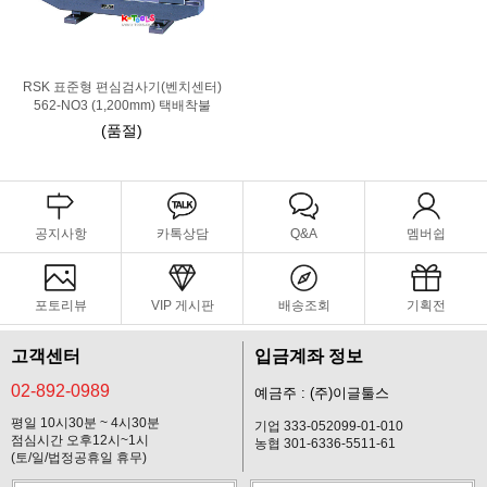
RSK 표준형 편심검사기(벤치센터)
562-NO3 (1,200mm) 택배착불
(품절)
공지사항
카톡상담
Q&A
멤버쉽
포토리뷰
VIP 게시판
배송조회
기획전
고객센터
입금계좌 정보
02-892-0989
예금주 : (주)이글툴스
평일 10시30분 ~ 4시30분
기업 333-052099-01-010
점심시간 오후12시~1시
농협 301-6336-5511-61
(토/일/법정공휴일 휴무)