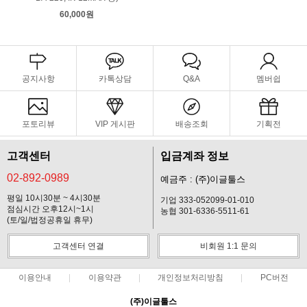
60,000원
공지사항
카톡상담
Q&A
멤버쉽
포토리뷰
VIP 게시판
배송조회
기획전
고객센터
입금계좌 정보
02-892-0989
예금주 : (주)이글툴스
평일 10시30분 ~ 4시30분
기업 333-052099-01-010
점심시간 오후12시~1시
농협 301-6336-5511-61
(토/일/법정공휴일 휴무)
고객센터 연결
비회원 1:1 문의
이용안내
이용약관
개인정보처리방침
PC버전
(주)이글툴스