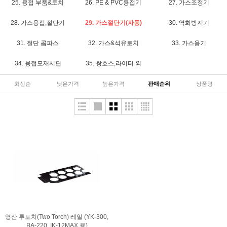
25. 용접 부품&토치
26. PE & PVC용접기
27. 가스조정기
28. 가스용접,절단기
29. 가스절단기(자동)
30. 역화방지기
31. 절단 콤파스
32. 가스&석유토치
33. 가스용기
34. 용접모재시편
35. 쌍호스,라이터 외
최신순
낮은가격
높은가격
판매순위
상품명
영산 투토치(Two Torch) 레일 (YK-300,
BA-220, IK-12MAX 용)