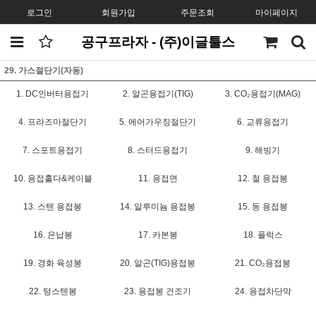
로그인
회원가입
주문조회
마이페이지
공구프라자 - (주)이글툴스
29. 가스절단기(자동)
1. DC인버터용접기
2. 알곤용접기(TIG)
3. CO₂용접기(MAG)
4. 프라즈마절단기
5. 에어가우징절단기
6. 교류용접기
7. 스포트용접기
8. 스터드용접기
9. 해빙기
10. 용접홀다&케이블
11. 용접면
12. 철 용접봉
13. 스텐 용접봉
14. 알루미늄 용접봉
15. 동 용접봉
16. 은납봉
17. 카본봉
18. 플럭스
19. 경화 육성봉
20. 알곤(TIG)용접봉
21. CO₂용접봉
22. 텅스텐봉
23. 용접봉 건조기
24. 용접차단막