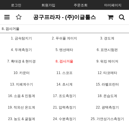
로그인
회원가입
주문조회
마이페이지
공구프라자 - (주)이글툴스
8. 검사거울
1. 금속탐지기
2. 푸쉬풀 게이지
3. 경도계
4. 두께측정기
5. 텐션메타
6. 표면시험편
7. 확대경 & 현미경
8. 검사거울
9. 워킹 메이저
10. 카운터
11. 스코프
12. 타코메타
13. 지폐계수기
14. 초시계
15. 라벨프린터
16. 소음 & 진동계
17. 조도측정기
18. 온습도계
19. 적외선 온도계
21. 압력측정기
22. 광택측정기
23. 농도 & 굴절계
24. 수분측정기
25. 가연성가스측정기