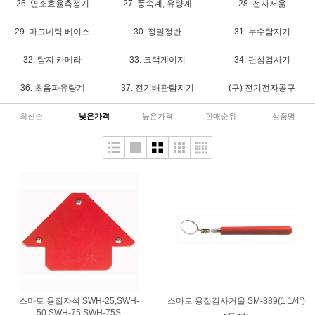
26. 연소효율측정기
27. 풍속계, 유량계
28. 전자저울
29. 마그네틱 베이스
30. 정밀정반
31. 누수탐지기
32. 탐지 카메라
33. 크랙게이지
34. 편심검사기
36. 초음파유량계
37. 전기배관탐지기
(구) 전기전자공구
최신순
낮은가격
높은가격
판매순위
상품명
스마토 용접자석 SWH-25,SWH-
스마토 용접검사거울 SM-889(1 1/4")
50,SWH-75,SWH-75S