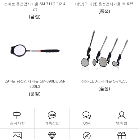
스마토 용접검사거울 SM-711(1 1/2 &
태담(구.태광) 용접검사거울 IM-635
2")
(품절)
(품절)
스마토 용접검사거울 SM-890L3/SM-
신와 LED검사거울 S-74155
900L3
(품절)
(품절)
공지사항
카톡상담
Q&A
멤버쉽